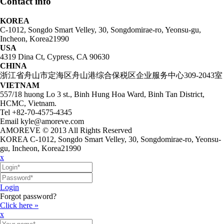
Contact info
KOREA
C-1012, Songdo Smart Velley, 30, Songdomirae-ro, Yeonsu-gu,
Incheon, Korea21990
USA
4319 Dina Ct, Cypress, CA 90630
CHINA
浙江省舟山市定海区舟山港综合保税区企业服务中心309-2043室
VIETNAM
557/18 huong Lo 3 st., Binh Hung Hoa Ward, Binh Tan District,
HCMC, Vietnam.
Tel +82-70-4575-4345
Email kyle@amoreve.com
AMOREVE © 2013 All Rights Reserved
KOREA C-1012, Songdo Smart Velley, 30, Songdomirae-ro, Yeonsu-
gu, Incheon, Korea21990
x
Login
Forgot password?
Click here »
x