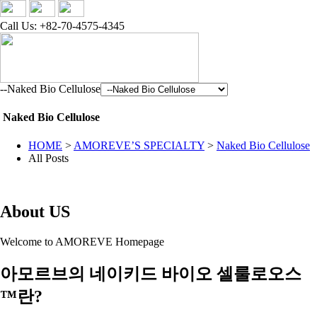
Call Us: +82-70-4575-4345
--Naked Bio Cellulose
Naked Bio Cellulose
HOME
>
AMOREVE’S SPECIALTY
>
Naked Bio Cellulose
All Posts
About US
Welcome to AMOREVE Homepage
아모르브의 네이키드 바이오 셀룰로오스
™란?